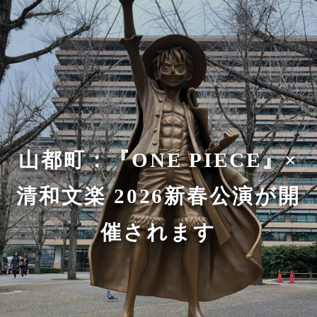
山都町：『ONE PIECE』×
清和文楽 2026新春公演が開
催されます