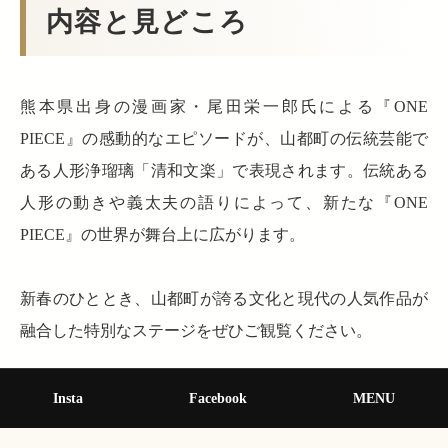
内容と見どころ
熊本県出身の漫画家・尾田栄一郎氏による『ONE
PIECE』の感動的なエピソードが、山都町の伝統芸能で
ある人形浄瑠璃「清和文楽」で表現されます。伝統ある
人形の動きや義太夫の語りによって、新たな『ONE
PIECE』の世界が舞台上に広がります。
新春のひととき、山都町が誇る文化と現代の人気作品が
融合した特別なステージをぜひご観覧ください。
ONE PIECE：麦わらの一味 「ヒノ国」復興編
Insta
Facebook
MENU