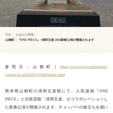
TOP
お出かけ情報
>
>
山都町：『ONE PIECE』×清和文楽 2026新春公演が開催されます
参照元：山都町｜
https://www.town.kumamoto-
yamato.lg.jp/kiji00310308/index.html
熊本県山都町の清和文楽館にて、人気漫画『ONE
PIECE』と伝統芸能「清和文楽」がコラボレーションし
た新春公演が開催されます。チョッパーの旅立ちを描い