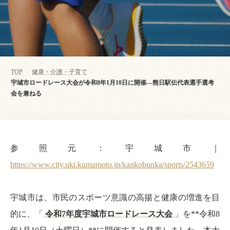
TOP
健康・介護・子育て
>
>
宇城市ロードレース大会が令和8年1月10日に開催—熊日駅伝代表選手選考
会を兼ねる
参照元：宇城市｜
https://www.city.uki.kumamoto.jp/kankobunka/sports/2543659
宇城市は、市民のスポーツ意識の高揚と健康の増進を目
的に、「
令和7年度宇城市ロードレース大会
」を**令和8