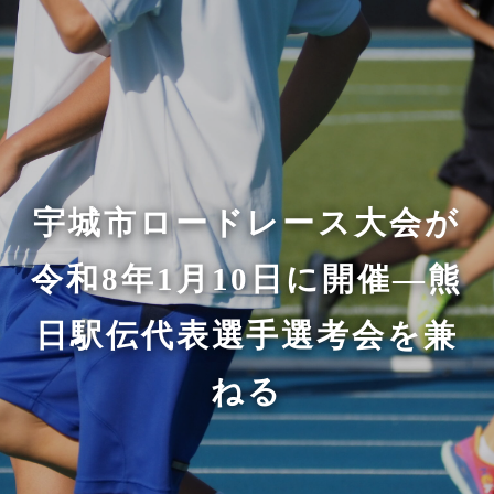
宇城市ロードレース大会が
令和8年1月10日に開催—熊
日駅伝代表選手選考会を兼
ねる