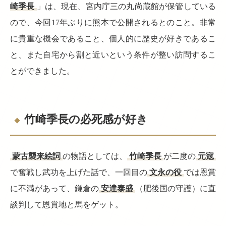
崎季長
」は、現在、宮内庁三の丸尚蔵館が保管している
ので、今回17年ぶりに熊本で公開されるとのこと。非常
に貴重な機会であること、個人的に歴史が好きであるこ
と、また自宅から割と近いという条件が整い訪問するこ
とができました。
竹崎季長の必死感が好き
蒙古襲来絵詞
の物語としては、
竹崎季長
が二度の
元寇
で奮戦し武功を上げた話で、一回目の
文永の役
では恩賞
に不満があって、鎌倉の
安達泰盛
（肥後国の守護）に直
談判して恩賞地と馬をゲット。