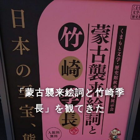
「蒙古襲来絵詞と竹崎季
長」を観てきた