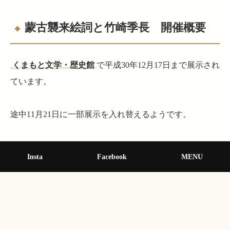
蒙古襲来絵詞と竹崎季長 開催概要
くまもと文学・歴史館
で平成30年12月17日まで展示され
ています。
途中11月21日に一部展示を入れ替えるようです。
関連情報
Insta
Facebook
MENU
くまもと文学・歴史館：
秋季特別展示会「蒙古襲来絵詞
と竹崎季長」について