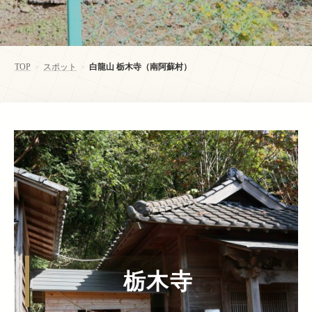
TOP
スポット
白龍山 栃木寺（南阿蘇村）
>
>
栃木寺