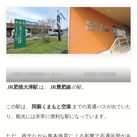
JR肥後大津駅南側ロータリー
JR肥後大津駅南側
JR肥後大津駅
は、
JR豊肥線
の駅。
この駅は、
阿蘇くまもと空港
までの直通バスが出ていた
り、観光には非常に便利な駅になっています。
ただ、残念ながら熊本地震による影響で不通区間があ