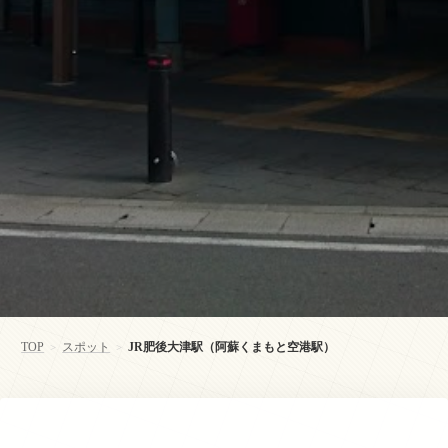
TOP
スポット
JR肥後大津駅（阿蘇くまもと空港駅）
>
>