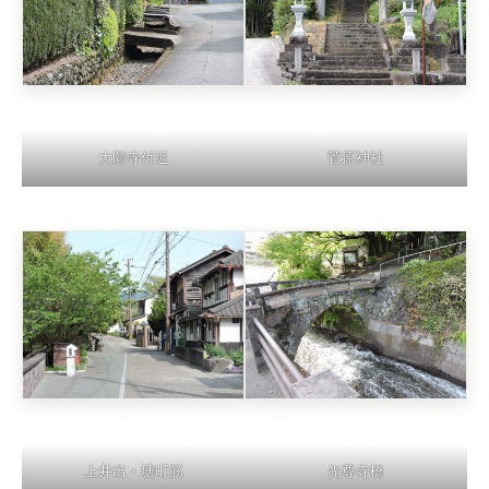
大願寺付近
菅原神社
上井出・塘町筋
光尊寺橋