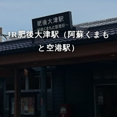
JR肥後大津駅（阿蘇くまも
と空港駅）