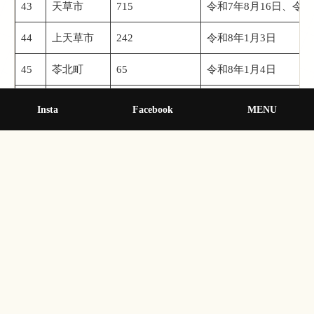
43
天草市
715
令和7年8月16日、令和
44
上天草市
242
令和8年1月3日
45
苓北町
65
令和8年1月4日
県全体
17,064
Insta
Facebook
MENU
次の記事 »
合志市上庄 ホタル祭り 5/17開始
イルミネーションも