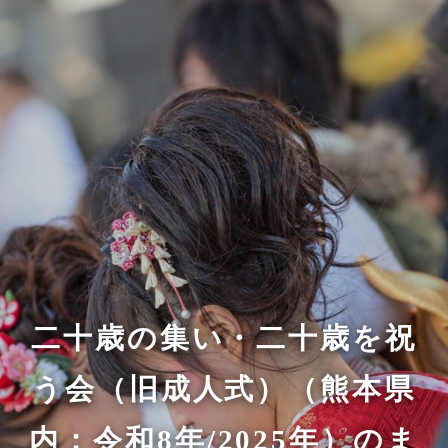
二十歳の集い・二十歳を祝
う会（旧成人式）（熊本県
内：令和8年/2025年）のま