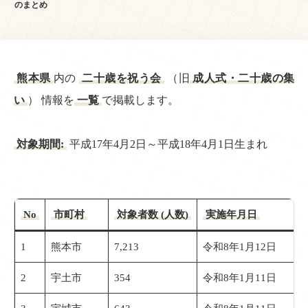
のまとめ
熊本県
内の
二十歳を祝う会
（旧
成人式・二十歳の集
い
） 情報を
一覧
で掲載します。
対象期間:
平成17年4月2日～平成18年4月1日生まれ
No
市町村
対象者数 (人数)
実施年月日
1
熊本市
7,213
令和8年1月12日
2
宇土市
354
令和8年1月11日