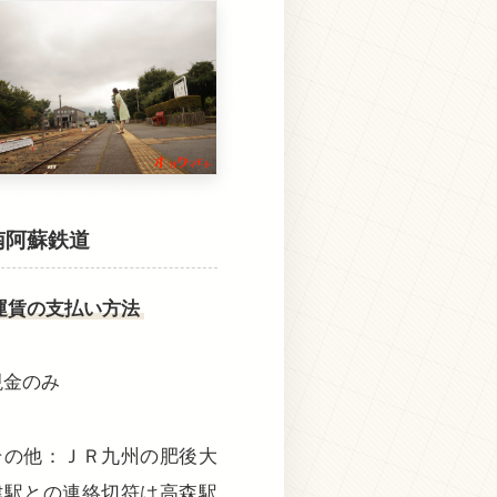
南阿蘇鉄道
運賃の支払い方法
現金のみ
その他：ＪＲ九州の肥後大
津駅との連絡切符は高森駅