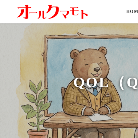
HOM
QOL（Qu