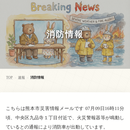
消防情報
TOP
速報
消防情報
>
>
こちらは熊本市災害情報メールです 07月09日16時11分
頃、中央区九品寺１丁目付近で、火災警報器等が鳴動し
ているとの通報により消防車が出動しています。