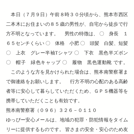
本日（７月９日）午前８時３０分頃から、熊本市西区
二本木にお住まいの８５歳の男性が、自宅から徒歩で行
方不明となっています。 男性の特徴は、 〇 身長 １
６５センチくらい 〇 体格 小肥 〇 頭髪 白髪、短髪
〇 上衣 グレー半袖Tシャツ 〇 下衣 黒色半ズボン
〇 帽子 緑色キャップ 〇 履物 黒色運動靴 です。
このような方を見かけられた場合は、熊本南警察署ま
で御連絡をお願いします。 行方不明の心配のある高齢
者等に安心して暮らしていただくため、ＧＰＳ機器等を
携帯していただくことも有効です。
熊本南警察署（０９６）３２６－０１１０
ゆっぴー安心メールは、地域の犯罪・防犯情報をタイム
リーに提供するものです。 皆さまの安全・安心のため友