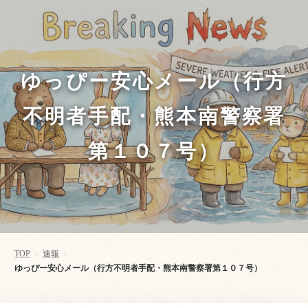
ゆっぴー安心メール（行方
不明者手配・熊本南警察署
第１０７号）
TOP
速報
>
>
ゆっぴー安心メール（行方不明者手配・熊本南警察署第１０７号）