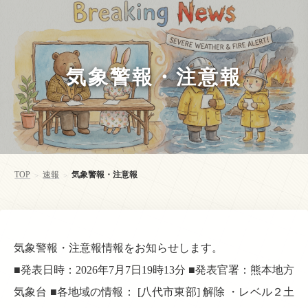
気象警報・注意報
TOP
速報
気象警報・注意報
>
>
気象警報・注意報情報をお知らせします。
■発表日時：2026年7月7日19時13分 ■発表官署：熊本地方
気象台 ■各地域の情報： [八代市東部] 解除 ・レベル２土