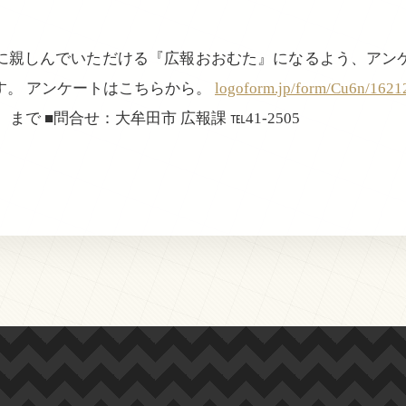
に親しんでいただける『広報おおむた』になるよう、アン
す。 アンケートはこちらから。
logoform.jp/form/Cu6n/1621
まで ■問合せ：大牟田市 広報課 ℡41-2505