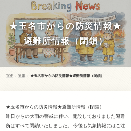
★玉名市からの防災情報★
避難所情報（閉鎖）
TOP
速報
★玉名市からの防災情報★避難所情報（閉鎖）
>
>
★玉名市からの防災情報★避難所情報（閉鎖）
昨日からの大雨の警戒に伴い、開設しておりました避難
所はすべて閉鎖いたしました。 今後も気象情報にはご注