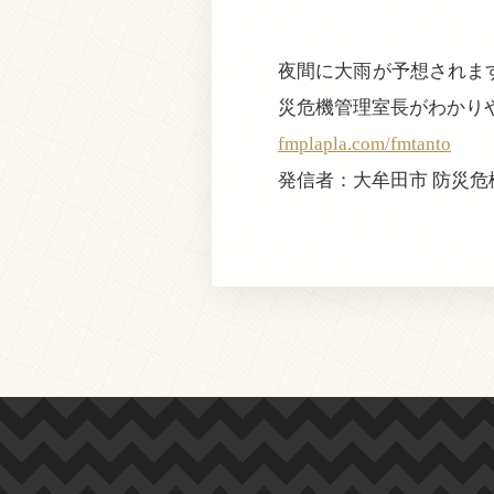
夜間に大雨が予想されます
災危機管理室長がわかり
fmplapla.com/fmtanto
発信者：大牟田市 防災危