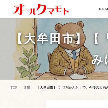
HOM
【大牟田市】【
み
TOP
速報
【大牟田市】【「FMたんと」で、今後の大雨
>
>