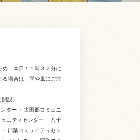
ため、本日１１時３２分に
れる場合は、雨や風にご注
。
次開設）
ンター ・太田郷コミュニ
ミュニティセンター ・八千
 ・郡築コミュニティセン