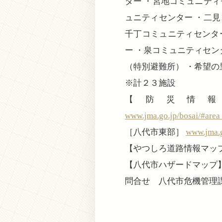
ター ・宮地コミュニティ
ュニティセンター ・二見
千丁コミュニティセンタ
ー ・泉コミュニティセン
（特別避難所） ・希望の
※計２３施設
【防災情
www.jma.go.jp/bosai/#are
［八代市東部］
www.jma.g
【やつしろ道路情報マッ
【八代市ハザードマップ
問合せ 八代市危機管理課 09