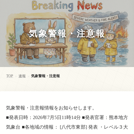
気象警報・注意報
TOP
速報
気象警報・注意報
>
>
気象警報・注意報情報をお知らせします。
■発表日時：2026年7月5日11時14分 ■発表官署：熊本地方
気象台 ■各地域の情報： [八代市東部] 発表 ・レベル３大