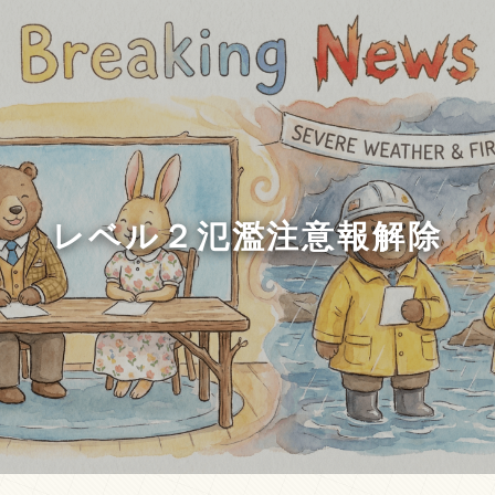
レベル２氾濫注意報解除