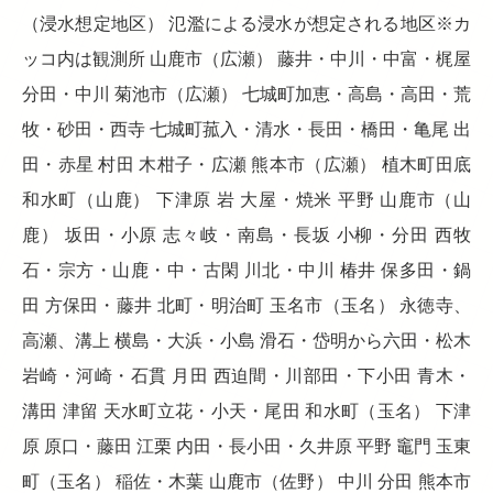
（浸水想定地区） 氾濫による浸水が想定される地区※カ
ッコ内は観測所 山鹿市（広瀬） 藤井・中川・中富・梶屋
分田・中川 菊池市（広瀬） 七城町加恵・高島・高田・荒
牧・砂田・西寺 七城町菰入・清水・長田・橋田・亀尾 出
田・赤星 村田 木柑子・広瀬 熊本市（広瀬） 植木町田底
和水町（山鹿） 下津原 岩 大屋・焼米 平野 山鹿市（山
鹿） 坂田・小原 志々岐・南島・長坂 小柳・分田 西牧
石・宗方・山鹿・中・古閑 川北・中川 椿井 保多田・鍋
田 方保田・藤井 北町・明治町 玉名市（玉名） 永徳寺、
高瀬、溝上 横島・大浜・小島 滑石・岱明から六田・松木
岩崎・河崎・石貫 月田 西迫間・川部田・下小田 青木・
溝田 津留 天水町立花・小天・尾田 和水町（玉名） 下津
原 原口・藤田 江栗 内田・長小田・久井原 平野 竈門 玉東
町（玉名） 稲佐・木葉 山鹿市（佐野） 中川 分田 熊本市