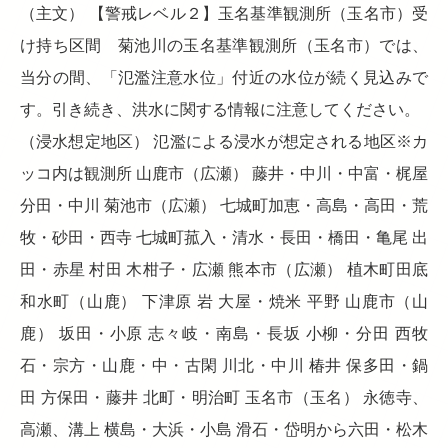
（主文） 【警戒レベル２】玉名基準観測所（玉名市）受
け持ち区間 菊池川の玉名基準観測所（玉名市）では、
当分の間、「氾濫注意水位」付近の水位が続く見込みで
す。引き続き、洪水に関する情報に注意してください。
（浸水想定地区） 氾濫による浸水が想定される地区※カ
ッコ内は観測所 山鹿市（広瀬） 藤井・中川・中富・梶屋
分田・中川 菊池市（広瀬） 七城町加恵・高島・高田・荒
牧・砂田・西寺 七城町菰入・清水・長田・橋田・亀尾 出
田・赤星 村田 木柑子・広瀬 熊本市（広瀬） 植木町田底
和水町（山鹿） 下津原 岩 大屋・焼米 平野 山鹿市（山
鹿） 坂田・小原 志々岐・南島・長坂 小柳・分田 西牧
石・宗方・山鹿・中・古閑 川北・中川 椿井 保多田・鍋
田 方保田・藤井 北町・明治町 玉名市（玉名） 永徳寺、
高瀬、溝上 横島・大浜・小島 滑石・岱明から六田・松木