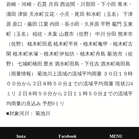
岩崎・河崎・石貫 月田 西迫間・川部田・下小田 青木・
溝田 津留 天水町立花・小天・尾田 和水町（玉名） 下津
原 原口・藤田 江栗 内田・長小田・久井原 平野 竈門 玉東
町（玉名） 稲佐・木葉 山鹿市（佐野） 中川 分田 熊本市
（佐野） 植木町田底 植木町平井・植木町亀甲・植木町古
閑 植木町米塚・植木町伊知坊・植木町舟島 菊池市（佐
野） 七城町橋田 豊水 泗水町田島・下住吉 泗水町南田島
（雨量情報） 菊池川上流域の流域平均雨量 ３０日１９時
００分から２日８時５０分までの流域平均雨量 現状224
ミリ ２日８時５０分から２日１１時５０分までの流域平
均雨量の見込み 予想0ミリ
■対象河川： 菊池川
Insta
Facebook
MENU