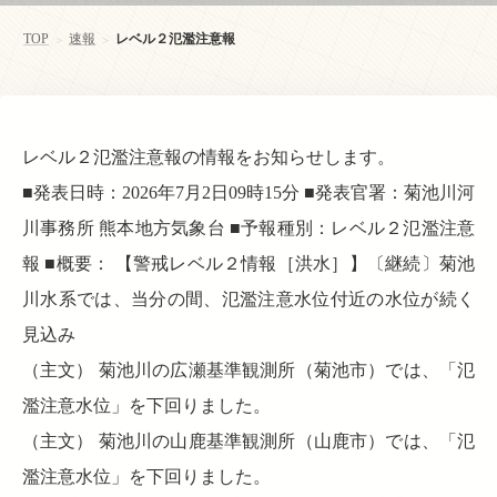
TOP
速報
レベル２氾濫注意報
>
>
レベル２氾濫注意報の情報をお知らせします。
■発表日時：2026年7月2日09時15分 ■発表官署：菊池川河
川事務所 熊本地方気象台 ■予報種別：レベル２氾濫注意
報 ■概要： 【警戒レベル２情報［洪水］】〔継続〕菊池
川水系では、当分の間、氾濫注意水位付近の水位が続く
見込み
（主文） 菊池川の広瀬基準観測所（菊池市）では、「氾
濫注意水位」を下回りました。
（主文） 菊池川の山鹿基準観測所（山鹿市）では、「氾
濫注意水位」を下回りました。