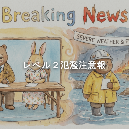
レベル２氾濫注意報