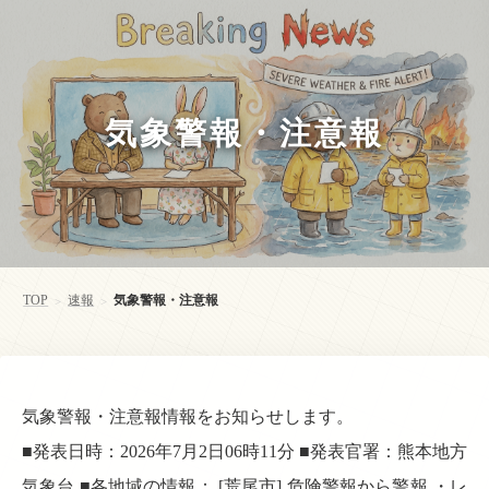
気象警報・注意報
TOP
速報
気象警報・注意報
>
>
気象警報・注意報情報をお知らせします。
■発表日時：2026年7月2日06時11分 ■発表官署：熊本地方
気象台 ■各地域の情報： [荒尾市] 危険警報から警報 ・レ