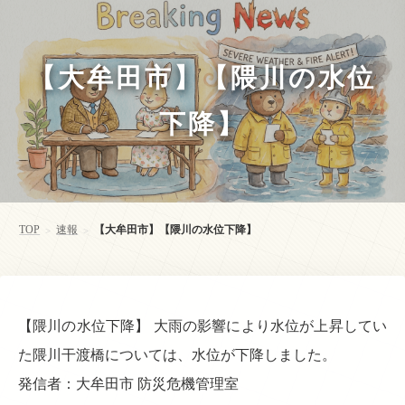
【大牟田市】【隈川の水位
下降】
TOP
速報
【大牟田市】【隈川の水位下降】
>
>
【隈川の水位下降】 大雨の影響により水位が上昇してい
た隈川干渡橋については、水位が下降しました。
発信者：大牟田市 防災危機管理室