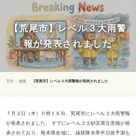
【荒尾市】レベル３大雨警
報が発表されました
TOP
速報
【荒尾市】レベル３大雨警報が発表されました
>
>
７月２日（木）０時１６分、荒尾市にレベル３大雨警報
が発表されました。 すでにレベル２土砂災害注意報が発
表されており、熊本県全域に、線状降水帯半日前予測も