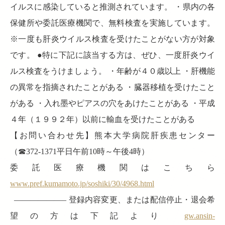
イルスに感染していると推測されています。 ・県内の各
保健所や委託医療機関で、無料検査を実施しています。
※一度も肝炎ウイルス検査を受けたことがない方が対象
です。 ●特に下記に該当する方は、ぜひ、一度肝炎ウイ
ルス検査をうけましょう。 ・年齢が４０歳以上 ・肝機能
の異常を指摘されたことがある ・臓器移植を受けたこと
がある ・入れ墨やピアスの穴をあけたことがある ・平成
４年（１９９２年）以前に輸血を受けたことがある
【お問い合わせ先】熊本大学病院肝疾患センター
（☎372-1371平日午前10時～午後4時）
委託医療機関はこちら
www.pref.kumamoto.jp/soshiki/30/4968.html
——————– 登録内容変更、または配信停止・退会希
望の方は下記より
gw.ansin-