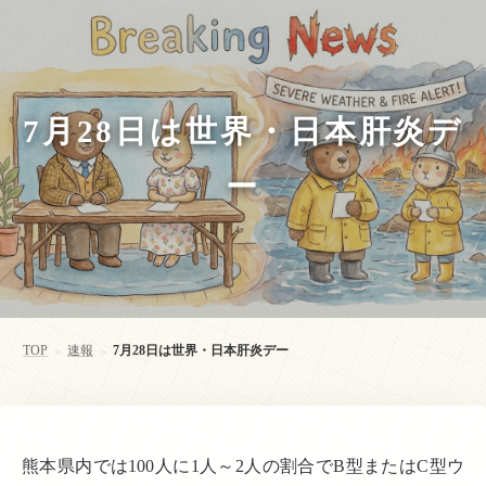
7月28日は世界・日本肝炎デ
ー
TOP
速報
7月28日は世界・日本肝炎デー
>
>
熊本県内では100人に1人～2人の割合でB型またはC型ウ