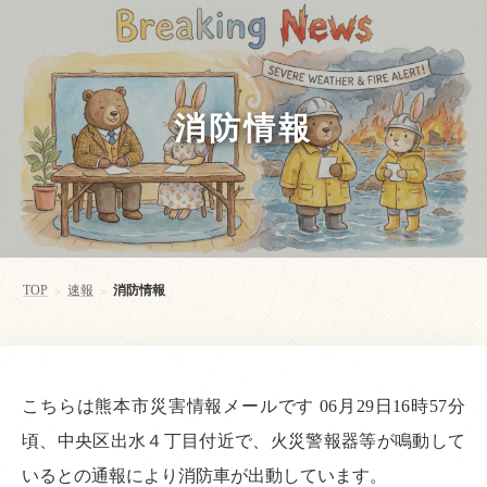
消防情報
TOP
速報
消防情報
>
>
こちらは熊本市災害情報メールです 06月29日16時57分
頃、中央区出水４丁目付近で、火災警報器等が鳴動して
いるとの通報により消防車が出動しています。