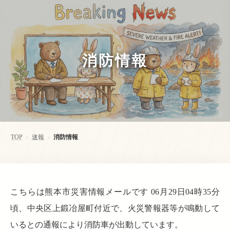
消防情報
TOP
速報
消防情報
>
>
こちらは熊本市災害情報メールです 06月29日04時35分
頃、中央区上鍛冶屋町付近で、火災警報器等が鳴動して
いるとの通報により消防車が出動しています。