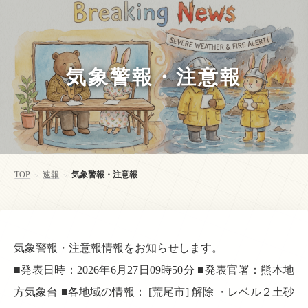
気象警報・注意報
TOP
速報
気象警報・注意報
>
>
気象警報・注意報情報をお知らせします。
■発表日時：2026年6月27日09時50分 ■発表官署：熊本地
方気象台 ■各地域の情報： [荒尾市] 解除 ・レベル２土砂