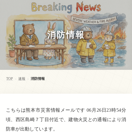
消防情報
TOP
速報
消防情報
>
>
こちらは熊本市災害情報メールです 06月26日23時54分
頃、西区島崎７丁目付近で、建物火災との通報により消
防車が出動しています。