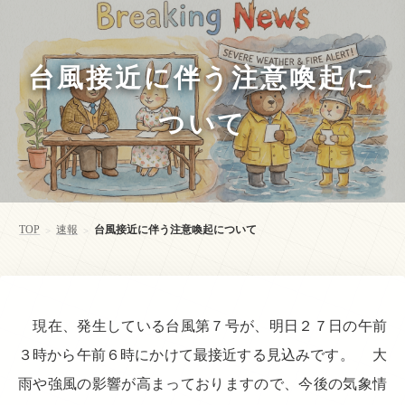
台風接近に伴う注意喚起に
ついて
TOP
速報
台風接近に伴う注意喚起について
>
>
現在、発生している台風第７号が、明日２７日の午前
３時から午前６時にかけて最接近する見込みです。 大
雨や強風の影響が高まっておりますので、今後の気象情