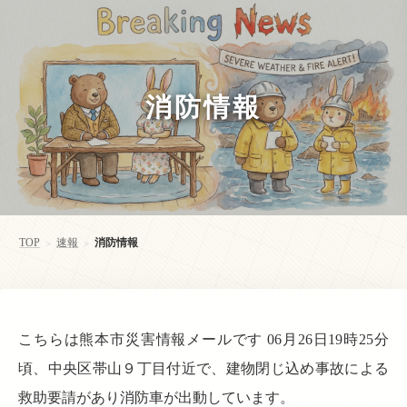
消防情報
TOP
速報
消防情報
>
>
こちらは熊本市災害情報メールです 06月26日19時25分
頃、中央区帯山９丁目付近で、建物閉じ込め事故による
救助要請があり消防車が出動しています。