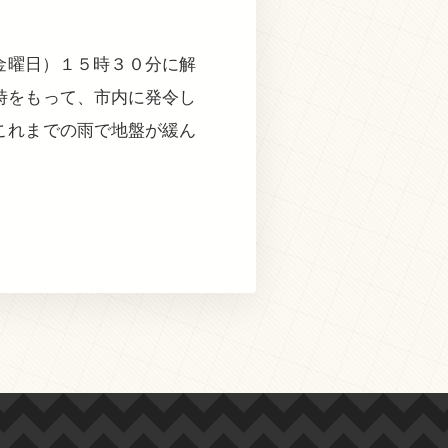
金曜日）１５時３０分に解
時をもって、市内に発令し
これまでの雨で地盤が緩ん