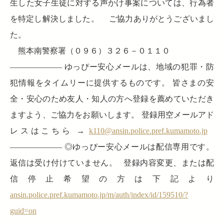
生した女子生徒に対する声かけ事案については、行為者
を特定し解決しました。 ご協力ありがとうございまし
た。
熊本南警察署（０９６）３２６－０１１０
——————– ゆっぴー安心メールは、地域の犯罪・防
犯情報をタイムリーに提供するものです。 皆さまの安
全・安心のため友人・知人の方へ登録を薦めていただき
ますよう、ご協力をお願いします。 登録用空メールアド
レスはこちら →
k110@ansin.police.pref.kumamoto.jp
——————– ◎ゆっぴー安心メールは配信専用です。
返信は受け付けていません。 登録内容変更、または配
信停止希望の方は下記より
ansin.police.pref.kumamoto.jp/m/auth/index/id/159510/?
guid=on