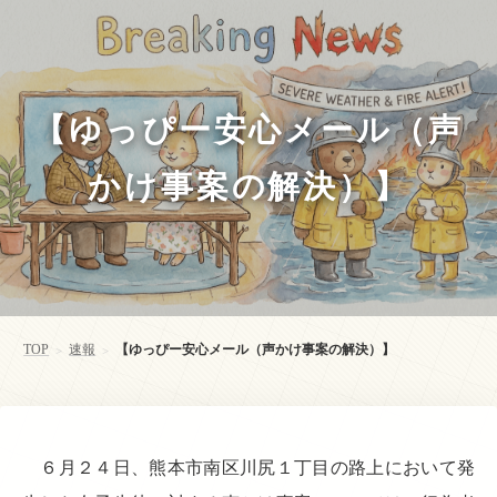
【ゆっぴー安心メール（声
かけ事案の解決）】
TOP
速報
【ゆっぴー安心メール（声かけ事案の解決）】
>
>
６月２４日、熊本市南区川尻１丁目の路上において発