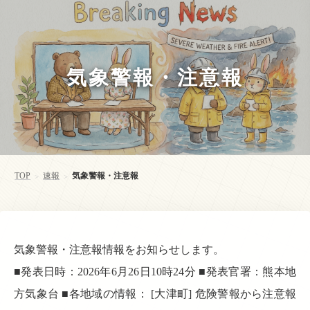
気象警報・注意報
TOP
速報
気象警報・注意報
>
>
気象警報・注意報情報をお知らせします。
■発表日時：2026年6月26日10時24分 ■発表官署：熊本地
方気象台 ■各地域の情報： [大津町] 危険警報から注意報