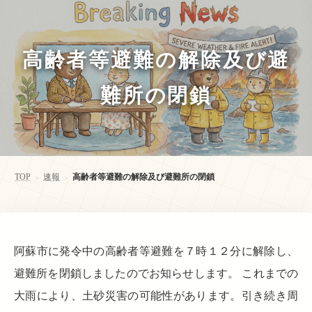
高齢者等避難の解除及び避
難所の閉鎖
TOP
速報
高齢者等避難の解除及び避難所の閉鎖
>
>
阿蘇市に発令中の高齢者等避難を７時１２分に解除し、
避難所を閉鎖しましたのでお知らせします。 これまでの
大雨により、土砂災害の可能性があります。引き続き周