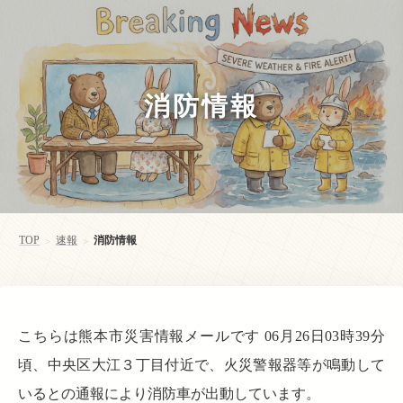
消防情報
TOP
速報
消防情報
>
>
こちらは熊本市災害情報メールです 06月26日03時39分
頃、中央区大江３丁目付近で、火災警報器等が鳴動して
いるとの通報により消防車が出動しています。