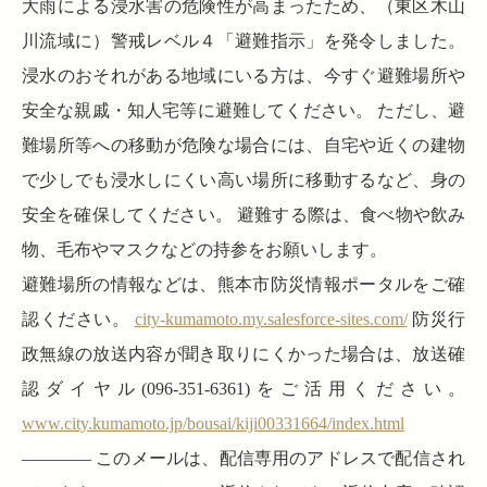
大雨による浸水害の危険性が高まったため、（東区木山
川流域に）警戒レベル４「避難指示」を発令しました。
浸水のおそれがある地域にいる方は、今すぐ避難場所や
安全な親戚・知人宅等に避難してください。 ただし、避
難場所等への移動が危険な場合には、自宅や近くの建物
で少しでも浸水しにくい高い場所に移動するなど、身の
安全を確保してください。 避難する際は、食べ物や飲み
物、毛布やマスクなどの持参をお願いします。
避難場所の情報などは、熊本市防災情報ポータルをご確
認ください。
city-kumamoto.my.salesforce-sites.com/
防災行
政無線の放送内容が聞き取りにくかった場合は、放送確
認ダイヤル(096-351-6361)をご活用ください。
www.city.kumamoto.jp/bousai/kiji00331664/index.html
———— このメールは、配信専用のアドレスで配信され