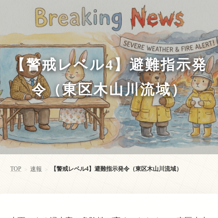
【警戒レベル4】避難指示発
令（東区木山川流域）
TOP
速報
【警戒レベル4】避難指示発令（東区木山川流域）
>
>