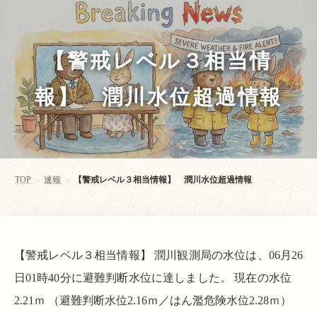
【警戒レベル３相当情
報】 潤川水位超過情報
TOP
速報
【警戒レベル３相当情報】 潤川水位超過情報
>
>
【警戒レベル３相当情報】 潤川観測局の水位は、06月26
日01時40分に避難判断水位に達しました。 現在の水位
2.21ｍ （避難判断水位2.16ｍ／はん濫危険水位2.28ｍ）