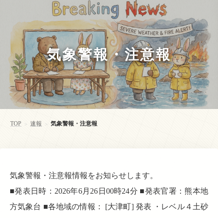
気象警報・注意報
TOP
速報
気象警報・注意報
>
>
気象警報・注意報情報をお知らせします。
■発表日時：2026年6月26日00時24分 ■発表官署：熊本地
方気象台 ■各地域の情報： [大津町] 発表 ・レベル４土砂