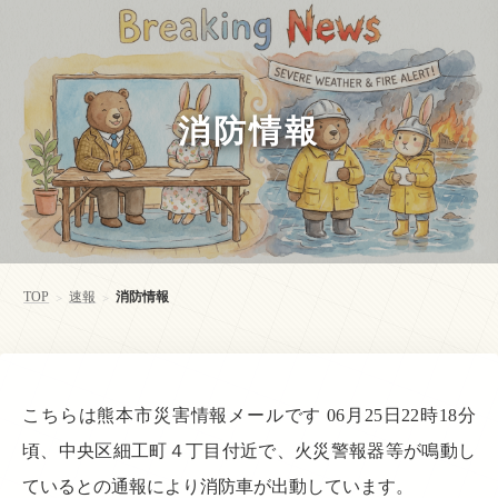
消防情報
TOP
速報
消防情報
>
>
こちらは熊本市災害情報メールです 06月25日22時18分
頃、中央区細工町４丁目付近で、火災警報器等が鳴動し
ているとの通報により消防車が出動しています。