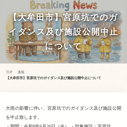
【大牟田市】宮原坑でのガ
イダンス及び施設公開中止
について
TOP
速報
>
>
【大牟田市】宮原坑でのガイダンス及び施設公開中止について
大雨の影響に伴い、宮原坑でのガイダンス及び施設公開
を中止致します。
・期間：令和8年6月26日（金） ・対象施設：宮原坑