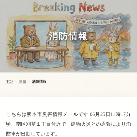
消防情報
TOP
速報
消防情報
>
>
こちらは熊本市災害情報メールです 06月25日11時17分
頃、南区刈草１丁目付近で、建物火災との通報により消
防車が出動しています。