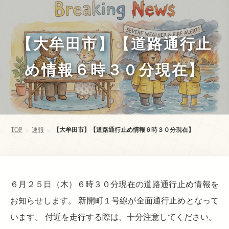
【大牟田市】【道路通行止
め情報６時３０分現在】
TOP
速報
【大牟田市】【道路通行止め情報６時３０分現在】
>
>
６月２５日（木）６時３０分現在の道路通行止め情報を
お知らせします。 新開町１号線が全面通行止めとなって
います。 付近を走行する際は、十分注意してください。