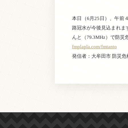
本日（6月25日）、午
路冠水が今後見込まれま
んと（79.3MHz）で
fmplapla.com/fmtanto
発信者：大牟田市 防災危