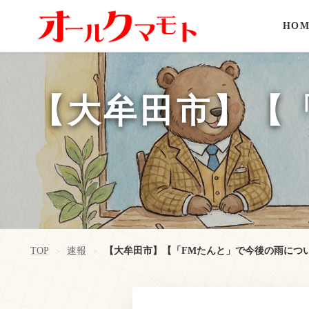
HOM
【大牟田市】【
TOP
速報
【大牟田市】【「FMたんと」で今後の雨につ
>
>