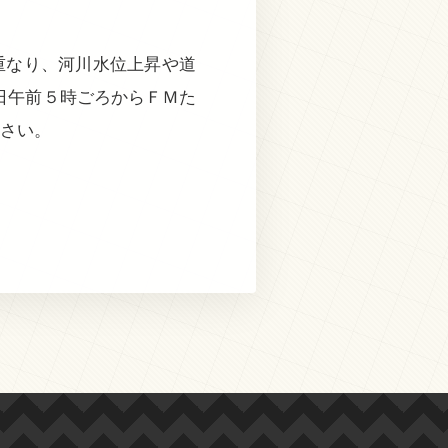
重なり、河川水位上昇や道
日午前５時ごろからＦＭた
ださい。