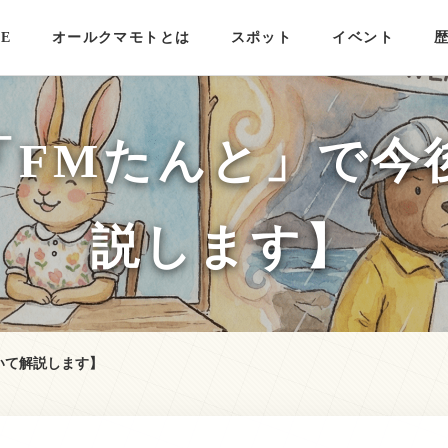
E
オールクマモトとは
スポット
イベント
「FMたんと」で今
説します】
いて解説します】