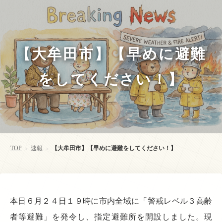
【大牟田市】【早めに避難
をしてください！】
TOP
速報
【大牟田市】【早めに避難をしてください！】
>
>
本日６月２４日１９時に市内全域に「警戒レベル３高齢
者等避難」を発令し、指定避難所を開設しました。現