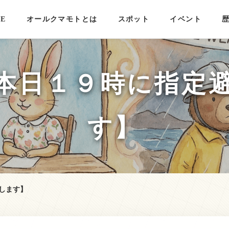
E
オールクマモトとは
スポット
イベント
本日１９時に指定
す】
します】