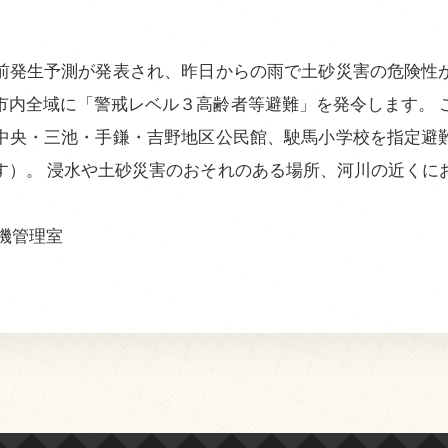
前発生予測が発表され、昨日からの雨で土砂災害の危険性
市内全域に「警戒レベル３高齢者等避難」を発令します。 
中央・三池・手鎌・吉野地区公民館、駛馬小学校を指定避
す）。 浸水や土砂災害のおそれのある場所、河川の近くに
機管理室