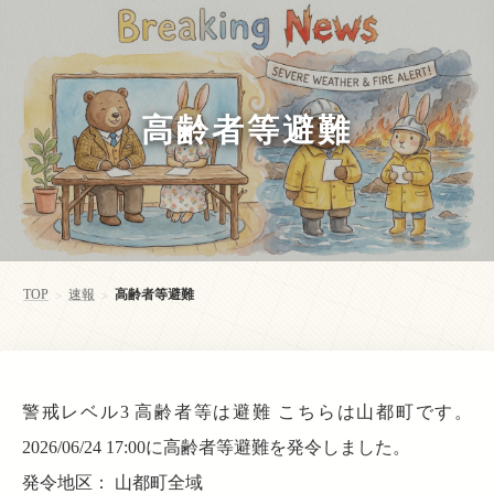
高齢者等避難
TOP
速報
高齢者等避難
>
>
警戒レベル3 高齢者等は避難 こちらは山都町です。
2026/06/24 17:00に高齢者等避難を発令しました。
発令地区： 山都町全域