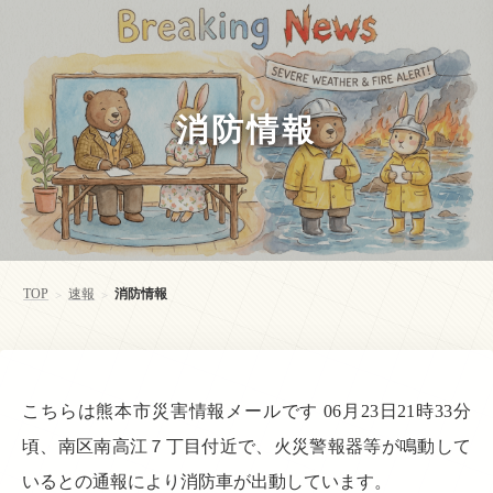
消防情報
TOP
速報
消防情報
>
>
こちらは熊本市災害情報メールです 06月23日21時33分
頃、南区南高江７丁目付近で、火災警報器等が鳴動して
いるとの通報により消防車が出動しています。