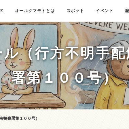
E
オールクマモトとは
スポット
イベント
ール（行方不明手配
署第１００号）
南警察署第１００号）