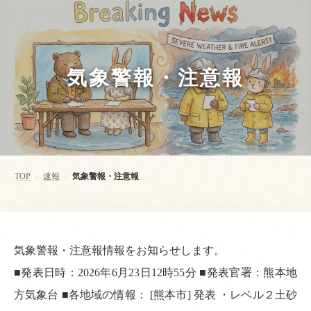
気象警報・注意報
TOP
速報
気象警報・注意報
>
>
気象警報・注意報情報をお知らせします。
■発表日時：2026年6月23日12時55分 ■発表官署：熊本地
方気象台 ■各地域の情報： [熊本市] 発表 ・レベル２土砂