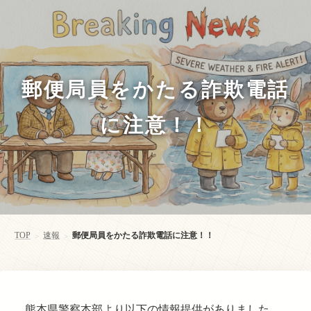
郵便局員をかたる詐欺電話
に注意！！
TOP
速報
郵便局員をかたる詐欺電話に注意！！
>
>
熊本県警察本部より以下の情報提供がありました。