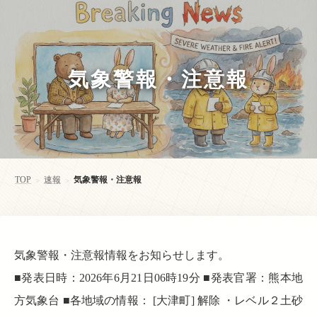
気象警報・注意報
TOP
速報
気象警報・注意報
>
>
気象警報・注意報情報をお知らせします。
■発表日時：2026年6月21日06時19分 ■発表官署：熊本地
方気象台 ■各地域の情報： [大津町] 解除 ・レベル２土砂