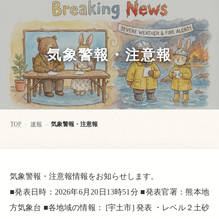
気象警報・注意報
TOP
速報
気象警報・注意報
>
>
気象警報・注意報情報をお知らせします。
■発表日時：2026年6月20日13時51分 ■発表官署：熊本地
方気象台 ■各地域の情報： [宇土市] 発表 ・レベル２土砂